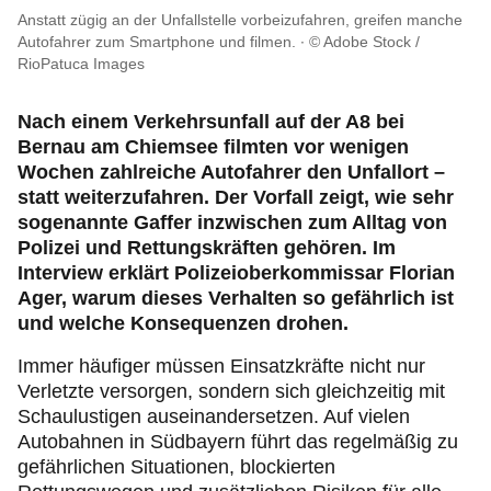
Reise & Freizeit
Anstatt zügig an der Unfallstelle vorbeizufahren, greifen manche
Autofahrer zum Smartphone und filmen.
© Adobe Stock /
RioPatuca Images
Motorsport & Ortsclubs
Nach einem Verkehrsunfall auf der A8 bei
Ihr ADAC Südbayern e.V.
Bernau am Chiemsee filmten vor wenigen
Wochen zahlreiche Autofahrer den Unfallort –
statt weiterzufahren. Der Vorfall zeigt, wie sehr
sogenannte Gaffer inzwischen zum Alltag von
Polizei und Rettungskräften gehören. Im
Interview erklärt Polizeioberkommissar Florian
Ager, warum dieses Verhalten so gefährlich ist
und welche Konsequenzen drohen.
Immer häufiger müssen Einsatzkräfte nicht nur
Verletzte versorgen, sondern sich gleichzeitig mit
Schaulustigen auseinandersetzen. Auf vielen
Autobahnen in Südbayern führt das regelmäßig zu
gefährlichen Situationen, blockierten