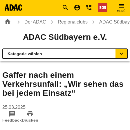
Navigation
Suche
Seiteninhalt
Fußzeile
Nothilfe
MENÜ
Der ADAC
Regionalclubs
ADAC Südbaye
ADAC Südbayern e.V.
Kategorie wählen
Übersicht
Gaffer nach einem
Verkehrsunfall: „Wir sehen das
Geschäftsstellen & Reisebüros
bei jedem Einsatz“
Verkehr & Mobilität
25.03.2025
Sicherheit
Feedback
Drucken