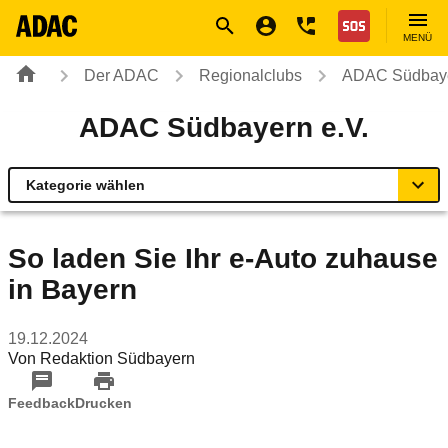
Navigation
Suche
Seiteninhalt
Fußzeile
Nothilfe
MENÜ
Der ADAC
Regionalclubs
ADAC Südbaye
ADAC Südbayern e.V.
Kategorie wählen
Übersicht
So laden Sie Ihr e-Auto zuhause
in Bayern
Geschäftsstellen & Reisebüros
19.12.2024
Verkehr & Mobilität
Von
Redaktion Südbayern
Sicherheit
Feedback
Drucken