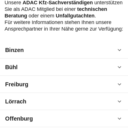
Mitgliedervorteile
Unsere
ADAC Kfz-Sachverständigen
unterstützen
Sie als ADAC Mitglied bei einer
technischen
Beratung
oder einem
Unfallgutachten
.
Verkehr, Technik und Umwelt
Für weitere Informationen stehen Ihnen unsere
Ansprechpartner in Ihrer Nähe gerne zur Verfügung:
Karriere
Binzen
Dipl.-Ing. Michele Linsalata-Walz
Bühl
Meitnerring 4
79589 Binzen
Ingenieurbüro Markus Sczech
Freiburg
T 07621 29 45
Hauptstraße 131
F 07621 21 43
77815 Bühl
linsalata.walz@dwalz.de
Stefan Kraut
Lörrach
T 07223 80 09 30
Jechtinger Str. 3
F 07223 800 93 10
79111 Freiburg
Michael Kern
Offenburg
T 0761 38 45 09 20
Brombacher Str. 93
F 0761 38 45 09 99