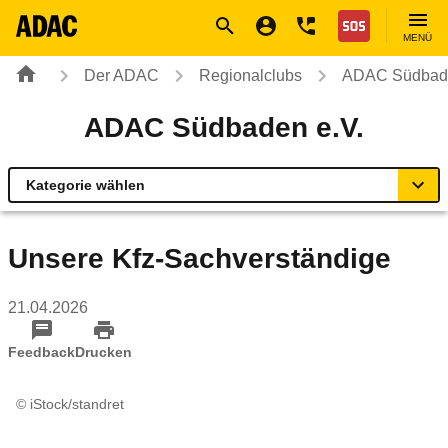
Navigation
Suche
Seiteninhalt
Fußzeile
Nothilfe
MENÜ
Der ADAC
Regionalclubs
ADAC Südbade
ADAC Südbaden e.V.
Kategorie wählen
Übersicht
Unsere Kfz-Sachverständige
ADAC zu Mobilität und Verkehr
21.04.2026
Service Center & Reisebüros
Feedback
Drucken
Online-Terminvereinbarung
© iStock/standret