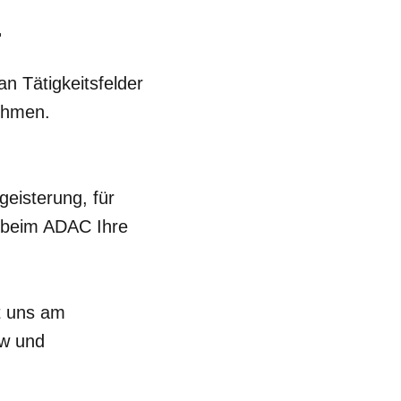
r
n Tätigkeitsfelder
nehmen.
eisterung, für
m beim ADAC Ihre
t uns am
ow und