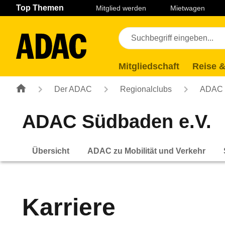
Navigation
Suche
Seiteninhalt
Fußzeile
Top Themen
Mitglied werden
Mietwagen
Mitgliedschaft
Reise &
Der ADAC
Regionalclubs
ADAC 
ADAC Südbaden e.V.
Übersicht
ADAC zu Mobilität und Verkehr
Karriere