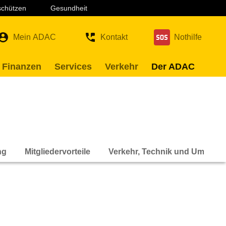
 schützen
Gesundheit
Mein ADAC
Kontakt
Nothilfe
 Finanzen
Services
Verkehr
Der ADAC
ng
Mitgliedervorteile
Verkehr, Technik und Umwelt