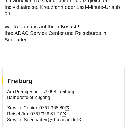
individuellen Reiseangeboten - ganz gleich ob
Mitgliedervorteile
Individualreise, Kreuzfahrt oder Last-Minute-Urlaub
an.
Verkehr, Technik und Umwelt
Wir freuen uns auf Ihren Besuch!
Ihre ADAC Service Center und Reisebüros in
Karriere
Südbaden
Freiburg
Am Predigertor 1, 79098 Freiburg
Barrierefreier Zugang
Service Center:
0761 368 80
Reisebüro:
0761/368 81 77
Service-Suedbaden@sba.adac.de