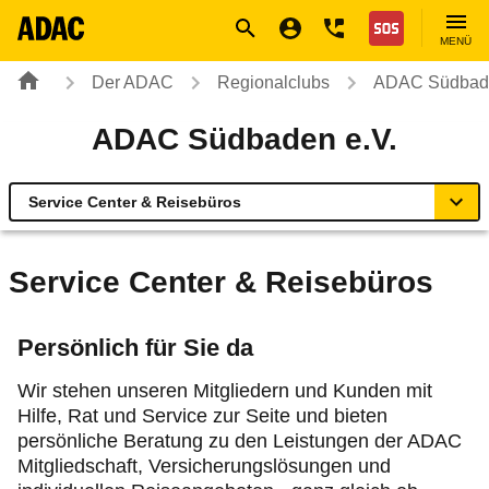
Navigation
Suche
Seiteninhalt
Fußzeile
Nothilfe
MENÜ
Der ADAC
Regionalclubs
ADAC Südbade
ADAC Südbaden e.V.
Service Center & Reisebüros
Übersicht
Service Center & Reisebüros
ADAC zu Mobilität und Verkehr
Persönlich für Sie da
Service Center & Reisebüros
Wir stehen unseren Mitgliedern und Kunden mit
Hilfe, Rat und Service zur Seite und bieten
Online-Terminvereinbarung
persönliche Beratung zu den Leistungen der ADAC
Mitgliedschaft, Versicherungslösungen und