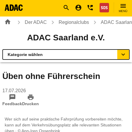
Navigation
Suche
Seiteninhalt
Fußzeile
Nothilfe
MENÜ
Der ADAC
Regionalclubs
ADAC Saarland
ADAC Saarland e.V.
Kategorie wählen
Übersicht
Üben ohne Führerschein
Ihr Kontakt
17.07.2026
Mitgliedschaft & Service
Feedback
Drucken
Verkehr und Technik
Wer sich auf seine praktische Fahrprüfung vorbereiten möchte,
kann auf dem Verkehrsübungsplatz alle relevanten Situationen
üben
© Ann-Iren Ossenbrink