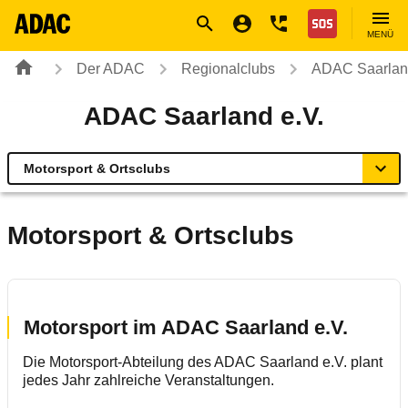
Navigation
Suche
Seiteninhalt
Fußzeile
Nothilfe
MENÜ
Der ADAC
Regionalclubs
ADAC Saarland
ADAC Saarland e.V.
Motorsport & Ortsclubs
Übersicht
Motorsport & Ortsclubs
Ihr Kontakt
Mitgliedschaft & Service
Motorsport im ADAC Saarland e.V.
Die Motorsport-Abteilung des ADAC Saarland e.V. plant
Verkehr und Technik
jedes Jahr zahlreiche Veranstaltungen.