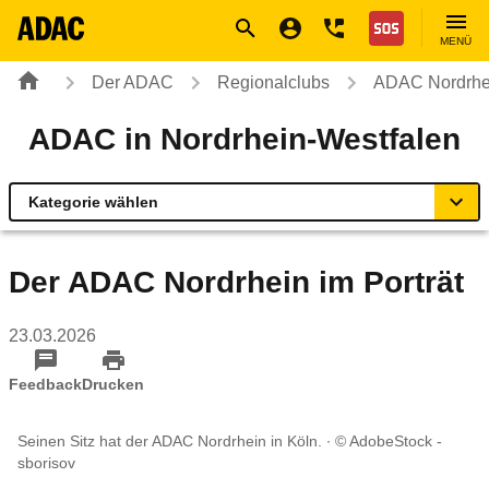
Navigation
Suche
Seiteninhalt
Fußzeile
Nothilfe
MENÜ
Der ADAC
Regionalclubs
ADAC Nordrhe
ADAC in Nordrhein-Westfalen
Kategorie wählen
Übersicht
Der ADAC Nordrhein im Porträt
Rund ums Fahrzeug
23.03.2026
Verkehr & Sicherheit
Feedback
Drucken
Reise & Freizeit
Seinen Sitz hat der ADAC Nordrhein in Köln.
© AdobeStock -
sborisov