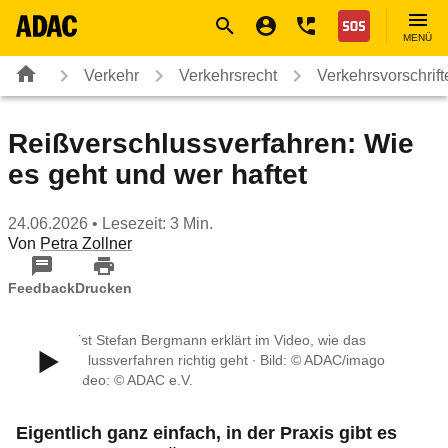
Navigation
Suche
Seiteninhalt
Fußzeile
Nothilfe
MENÜ
Verkehr
Verkehrsrecht
Verkehrsvorschrif
Reißverschlussverfahren: Wie
es geht und wer haftet
24.06.2026
• Lesezeit: 3 Min.
Von
Petra Zollner
Feedback
Drucken
ADAC Jurist Stefan Bergmann erklärt im Video, wie das
Reißverschlussverfahren richtig geht ∙ Bild: © ADAC/imago
images, Video: © ADAC e.V.
Eigentlich ganz einfach, in der Praxis gibt es