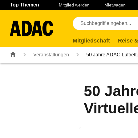
Navigation
Suche
Seiteninhalt
Fußzeile
Top Themen
Mitglied werden
Mietwagen
Mitgliedschaft
Reise &
Veranstaltungen
50 Jahre ADAC Luftrettu
50 Jahr
Virtuel