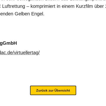
uftrettung – komprimiert in einem Kurzfilm über
genden Gelben Engel.
g gGmbH
dac.de/virtuellertag/
Zurück zur Übersicht