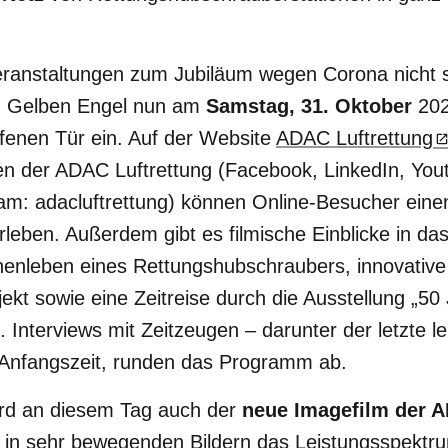
eranstaltungen zum Jubiläum wegen Corona nicht s
en Gelben Engel nun am
Samstag, 31. Oktober
202
offenen Tür ein. Auf der Website
ADAC Luftrettung
en der ADAC Luftrettung (Facebook, LinkedIn, Yo
ram: adacluftrettung) können Online-Besucher ein
leben. Außerdem gibt es filmische Einblicke in da
nnenleben eines Rettungshubschraubers, innovativ
ekt sowie eine Zeitreise durch die Ausstellung „50
. Interviews mit Zeitzeugen – darunter der letzte 
r Anfangszeit, runden das Programm ab.
ird an diesem Tag auch der
neue Imagefilm der A
gt in sehr bewegenden Bildern das Leistungsspekt