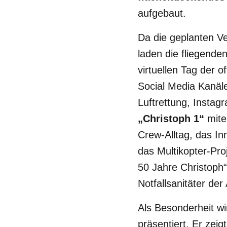
aufgebaut.
Da die geplanten V
laden die fliegend
virtuellen Tag der 
Social Media Kanäl
Luftrettung, Instag
„Christoph 1“
miter
Crew-Alltag, das I
das Multikopter-Proj
50 Jahre Christoph“
Notfallsanitäter de
Als Besonderheit w
präsentiert. Er zei