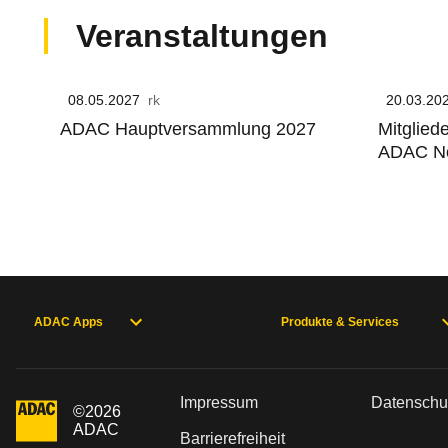
Veranstaltungen
08.05.2027
Europa-Park
20.03.20
GenoHot
ADAC Hauptversammlung 2027
Mitglie
ADAC No
ADAC Apps
Produkte & Services
Impressum
Datenschu
©
2026
ADAC
Barrierefreiheit