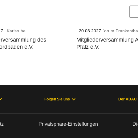
27
el Karlsruhe
20.03.2027
CongressForum Frankentha
derversammlung des
Mitgliederversammlung
rdbaden e.V.
Pfalz e.V.
Folgen Sie uns
Der ADAC
tz
Privatsphäre-Einstellungen
Di