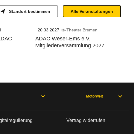
Standort bestimmen
Alle Veranstaltungen
l
20.03.2027
GOP Varieté-Theater Bremen
 ADAC
ADAC Weser-Ems e.V.
Mitgliederversammlung 2027
Motorwelt
gitalregulierung
Vertrag widerrufen