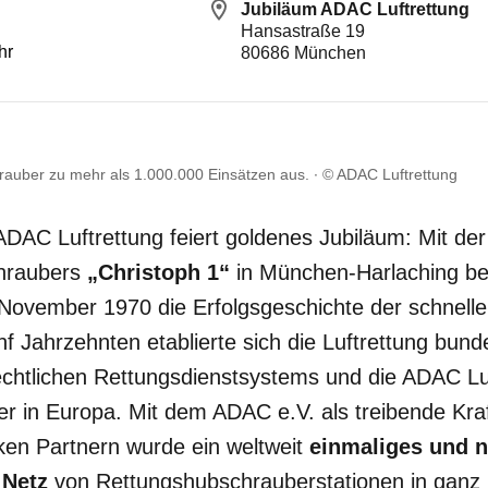
Jubiläum ADAC Luftrettung
Hansastraße 19
hr
80686
München
rauber zu mehr als 1.000.000 Einsätzen aus.
© ADAC Luftrettung
DAC Luftrettung feiert goldenes Jubiläum: Mit de
hraubers
„Christoph 1“
in München-Harlaching be
ovember 1970 die Erfolgsgeschichte der schnellen 
f Jahrzehnten etablierte sich die Luftrettung bunde
-rechtlichen Rettungsdienstsystems und die ADAC Luf
er in Europa. Mit dem ADAC e.V. als treibende Kraft
ken Partnern wurde ein weltweit
einmaliges und 
 Netz
von Rettungshubschrauberstationen in ganz