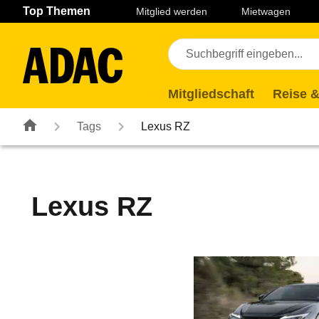
Navigation
Suche
Seiteninhalt
Fußzeile
Top Themen
Mitglied werden
Mietwagen
Mitgliedschaft
Reise &
Tags
Lexus RZ
Lexus RZ