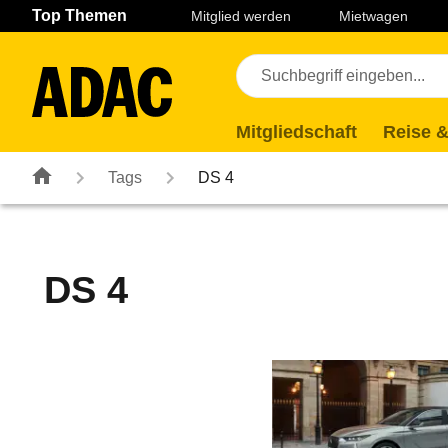
Navigation
Suche
Seiteninhalt
Fußzeile
Top Themen
Mitglied werden
Mietwagen
Mitgliedschaft
Reise &
Tags
DS 4
DS 4