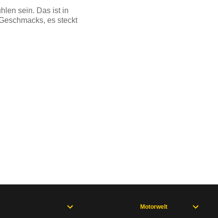
len sein. Das ist in
 Geschmacks, es steckt
Motorwelt