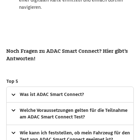
einer digitalen Karte ermitteln und einfach dorthin
navigieren.
Noch Fragen zu ADAC Smart Connect? Hier gibt's
Antworten!
Top 5
Was ist ADAC Smart Connect?
Kern von ADAC Smart Connect ist es, technische Daten
Welche Voraussetzungen gelten für die Teilnahme
aus Ihrem Fahrzeug über die Ferne auszulesen. So
am ADAC Smart Connect Test?
können wir Fehler an Ihrem Fahrzeug so früh wie
möglich erkennen und Ihnen optimale Hilfe und
Für die Test-Teilnahme ist es derzeit Voraussetzung,
Wie kann ich feststellen, ob mein Fahrzeug für den
Services anbieten.
dass Sie ADAC Mitglied sind. Außerdem ist es für die
Test von ADAC Smart Connect geeignet ist?