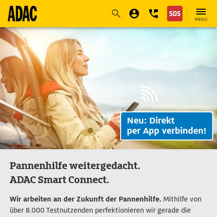
Navigation
Suche
Seiteninhalt
Fußzeile
MENÜ
Neu: Direkt
per App verbinden!
Pannenhilfe weitergedacht.
ADAC Smart Connect.
Wir arbeiten an der Zukunft der Pannenhilfe.
Mithilfe von
über 8.000 Testnutzenden perfektionieren wir gerade die