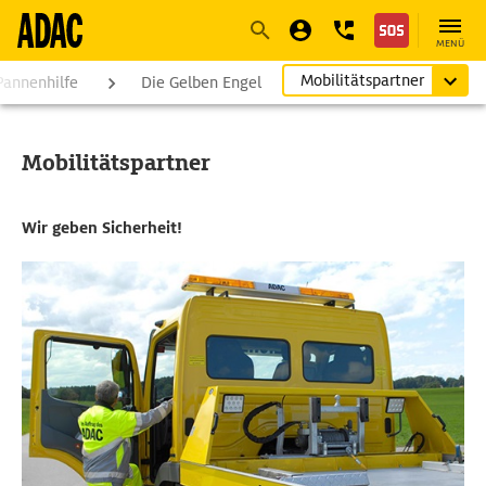
Navigation
Suche
Seiteninhalt
Fußzeile
MENÜ
Mobilitätspartner
Pannenhilfe
Die Gelben Engel
Mobilitätspartner
Wir geben Sicherheit!