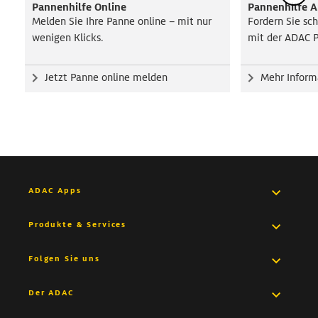
Pannenhilfe Online
Pannenhilfe 
Melden Sie Ihre Panne online – mit nur
Fordern Sie sch
wenigen Klicks.
mit der ADAC P
Jetzt Panne online melden
Mehr Inform
ADAC Apps
Pannenhilfe App
Produkte & Services
Medical App
Versicherungen
Folgen Sie uns
Drive App
Autovermietung
Facebook
Der ADAC
Trips App
Finanzdienstleistungen