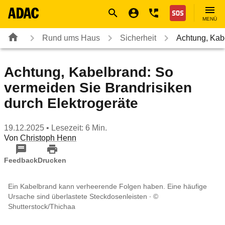
Navigation
Suche
Seiteninhalt
Fußzeile
Nothilfe
MENÜ
Rund ums Haus
Sicherheit
Achtung, Kab
Achtung, Kabelbrand: So
vermeiden Sie Brandrisiken
durch Elektrogeräte
19.12.2025
• Lesezeit: 6 Min.
Von
Christoph Henn
Feedback
Drucken
Ein Kabelbrand kann verheerende Folgen haben. Eine häufige
Ursache sind überlastete Steckdosenleisten
©
Shutterstock/Thichaa