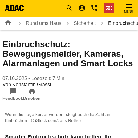
Navigation
Suche
Seiteninhalt
Fußzeile
Nothilfe
MENÜ
Rund ums Haus
Sicherheit
Einbruchsch
Einbruchschutz:
Bewegungsmelder, Kameras,
Alarmanlagen und Smart Locks
07.10.2025
• Lesezeit: 7 Min.
Von
Konstantin Grassl
Feedback
Drucken
Wenn die Tage kürzer werden, steigt auch die Zahl an
Einbrüchen
© iStock.com/Jens Rother
Smarter Einbruchschutz kann helfen, Ihr