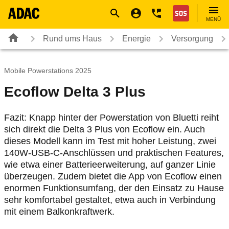
Navigation
Suche
Seiteninhalt
Fußzeile
Nothilfe
MENÜ
Rund ums Haus
Energie
Versorgung
Mobile Powerstations 2025
Ecoflow Delta 3 Plus
Fazit: Knapp hinter der Powerstation von Bluetti reiht
sich direkt die Delta 3 Plus von Ecoflow ein. Auch
dieses Modell kann im Test mit hoher Leistung, zwei
140W-USB-C-Anschlüssen und praktischen Features,
wie etwa einer Batterieerweiterung, auf ganzer Linie
überzeugen. Zudem bietet die App von Ecoflow einen
enormen Funktionsumfang, der den Einsatz zu Hause
sehr komfortabel gestaltet, etwa auch in Verbindung
mit einem Balkonkraftwerk.