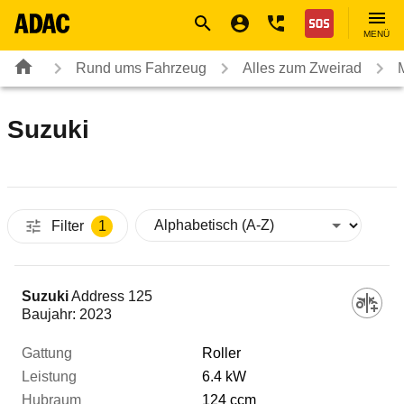
Navigation
Suche
Seiteninhalt
Fußzeile
Nothilfe
MENÜ
Rund ums Fahrzeug
Alles zum Zweirad
Suzuki
Filter
1
Fahrzeug
Suzuki
Address 125
Baujahr:
2023
Gattung
Roller
6.4 kW
124 ccm