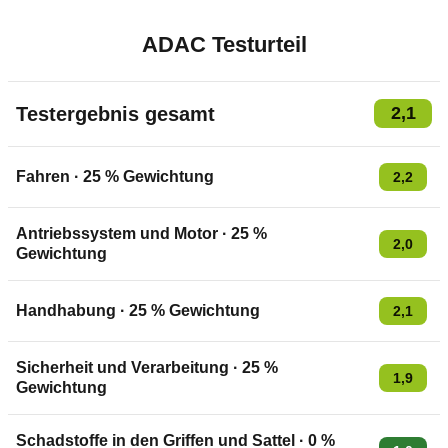
ADAC Testurteil
Testergebnis gesamt
2,1
Fahren
·
25
% Gewichtung
2,2
Antriebssystem und Motor
·
25
%
2,0
Gewichtung
Handhabung
·
25
% Gewichtung
2,1
Sicherheit und Verarbeitung
·
25
%
1,9
Gewichtung
Schadstoffe in den Griffen und Sattel
·
0
%