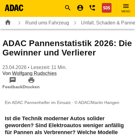
Navigation
Suche
Seiteninhalt
Fußzeile
Nothilfe
MENÜ
Rund ums Fahrzeug
Unfall, Schaden & Pann
ADAC Pannenstatistik 2026: Die
Gewinner und Verlierer
23.04.2026
• Lesezeit: 11 Min.
Von
Wolfgang Rudschies
Feedback
Drucken
Ein ADAC Pannenhelfer im Einsatz
© ADAC/Martin Hangen
Ist die Technik moderner Autos solider
geworden? Sind Elektroautos weniger anfällig
für Pannen als Verbrenner? Welche Modelle