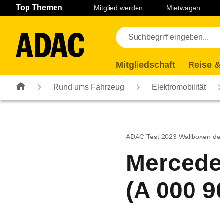
Navigation
Suche
Seiteninhalt
Fußzeile
Top Themen
Mitglied werden
Mietwagen
Mitgliedschaft
Reise &
Rund ums Fahrzeug
Elektromobilität
ADAC Test 2023 Wallboxen der
Mercede
(A 000 9