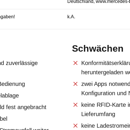
Deutschland, www.mercedes-
angaben!
k.A.
Schwächen
nd zuverlässige
Konformitätserklä
heruntergeladen w
Bedienung
zwei Apps notwend
Konfiguration und
lablage
keine RFID-Karte 
ld fest angebracht
Lieferumfang
bel
keine Ladestromein