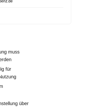
benz.de
rung muss
erden
ig für
 Nutzung
im
stellung über