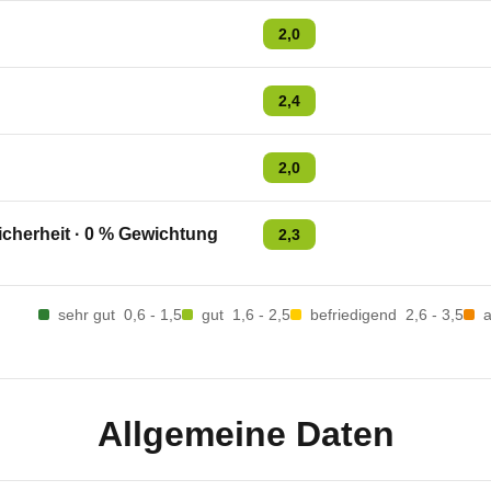
2,0
2,4
2,0
cherheit
·
0
% Gewichtung
2,3
sehr gut
0,6 - 1,5
gut
1,6 - 2,5
befriedigend
2,6 - 3,5
Allgemeine Daten