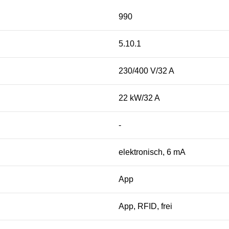
990
5.10.1
230/400 V/32 A
22 kW/32 A
-
elektronisch, 6 mA
App
App, RFID, frei