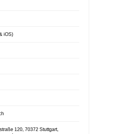
& iOS)
ch
raße 120, 70372 Stuttgart,