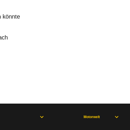
 könnte
nach
Motorwelt