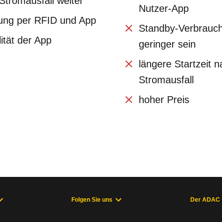
Stromausfall weiter
Nutzer-App
rung per RFID und App
Standby-Verbrauch
ität der App
geringer sein
längere Startzeit 
Stromausfall
hoher Preis
Folgen Sie uns
Der ADAC