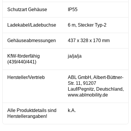
Schutzart Gehäuse
IP55
Ladekabel/Ladebuchse
6 m, Stecker Typ-2
Gehäuseabmessungen
437 x 328 x 170 mm
KfW-förderfähig
ja/ja/ja
(439/440/441)
Hersteller/Vertrieb
ABL GmbH, Albert-Büttner-
Str. 11, 91207
Lauf/Pegnitz, Deutschland,
www.ablmobility.de
Alle Produktdetails sind
k.A.
Herstellerangaben!