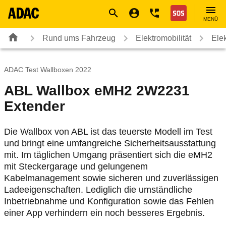
Navigation
Suche
Seiteninhalt
Fußzeile
Nothilfe
MENÜ
Rund ums Fahrzeug
Elektromobilität
Ele
ADAC Test Wallboxen 2022
ABL Wallbox eMH2 2W2231
Extender
Die Wallbox von ABL ist das teuerste Modell im Test
und bringt eine umfangreiche Sicherheitsausstattung
mit. Im täglichen Umgang präsentiert sich die eMH2
mit Steckergarage und gelungenem
Kabelmanagement sowie sicheren und zuverlässigen
Ladeeigenschaften. Lediglich die umständliche
Inbetriebnahme und Konfiguration sowie das Fehlen
einer App verhindern ein noch besseres Ergebnis.