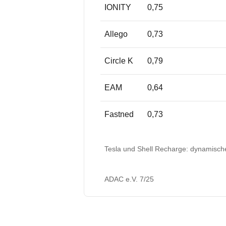
IONITY
0,75
Allego
0,73
Circle K
0,79
EAM
0,64
Fastned
0,73
Tesla und Shell Recharge: dynamische 
ADAC e.V. 7/25