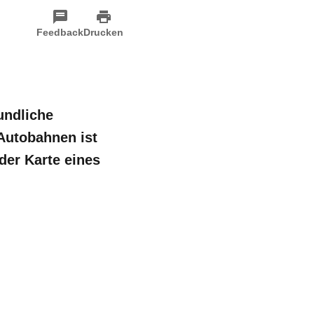
Feedback
Drucken
undliche
Autobahnen ist
der Karte eines