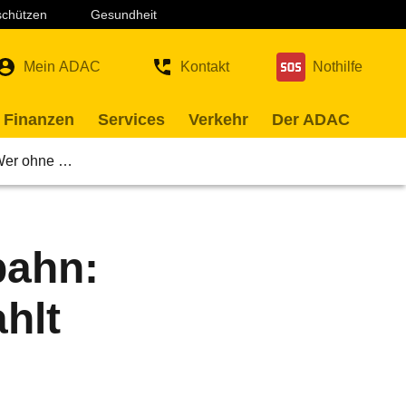
 schützen
Gesundheit
Mein ADAC
Kontakt
Nothilfe
 Finanzen
Services
Verkehr
Der ADAC
 Wer ohne …
bahn:
hlt