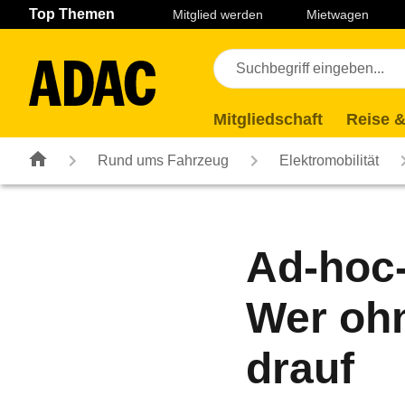
Navigation
Suche
Seiteninhalt
Fußzeile
Top Themen
Mitglied werden
Mietwagen
Mitgliedschaft
Reise &
Rund ums Fahrzeug
Elektromobilität
Ad-hoc-
Wer ohn
drauf