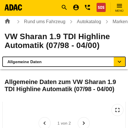
Navigation
Suche
Seiteninhalt
Fußzeile
Nothilfe
MENÜ
Rund ums Fahrzeug
Autokatalog
Marken
VW Sharan 1.9 TDI Highline
Automatik (07/98 - 04/00)
Allgemeine Daten
Allgemeine Daten
Allgemeine Daten zum
VW Sharan 1.9
TDI Highline Automatik (07/98 - 04/00)
Technische Daten
Laufende Kosten
Rückrufe & Mängel
1
von
2