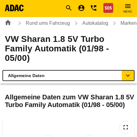
Navigation
Suche
Seiteninhalt
Fußzeile
Nothilfe
MENÜ
Rund ums Fahrzeug
Autokatalog
Marken
VW Sharan 1.8 5V Turbo
Family Automatik (01/98 -
05/00)
Allgemeine Daten
Allgemeine Daten
Allgemeine Daten zum
VW Sharan 1.8 5V
Turbo Family Automatik (01/98 - 05/00)
Technische Daten
Laufende Kosten