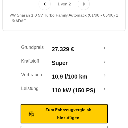
Rückrufe & Mängel
1
von
2
VW Sharan 1.8 5V Turbo Family Automatik (01/98 - 05/00) 1
© ADAC
Grundpreis
27.329 €
Kraftstoff
Super
Verbrauch
10,9 l/100 km
Leistung
110 kW (150 PS)
Zum Fahrzeugvergleich
hinzufügen