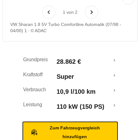
Rückrufe & Mängel
1
von
2
VW Sharan 1.8 5V Turbo Comfortline Automatik (07/98 -
04/00) 1
© ADAC
Grundpreis
28.862 €
Kraftstoff
Super
Verbrauch
10,9 l/100 km
Leistung
110 kW (150 PS)
Zum Fahrzeugvergleich
hinzufügen