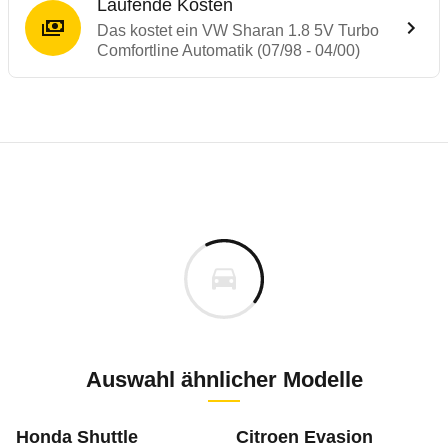
Laufende Kosten
Das kostet ein VW Sharan 1.8 5V Turbo
Comfortline Automatik (07/98 - 04/00)
Laufende Kosten
Rückrufe & Mängel des VW Sharan
Technische Daten des
VW Sharan 1.8 5V T
Individuelle Berechnung
Berechnung
Alle Rückrufe
s
33.153 €
Fahrzeugpreis
Hier können Sie sich zu den Rückrufen des Fahrzeuges 
0 km
Haltedauer
0 PS)
Auswahl ähnlicher Modelle
Bauzeitraum: ab 02/1995
August 1997
m
Honda Shuttle
Citroen Evasion