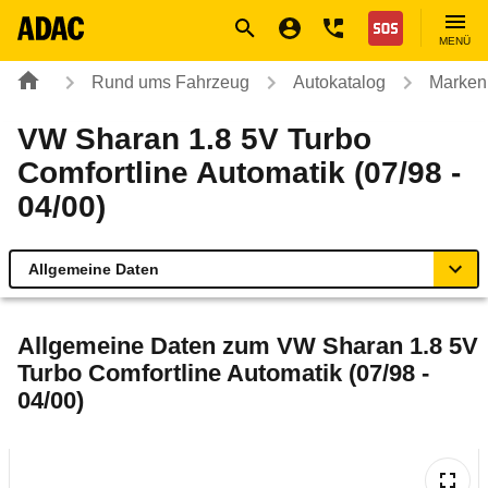
Navigation
Suche
Seiteninhalt
Fußzeile
Nothilfe
MENÜ
Rund ums Fahrzeug
Autokatalog
Marken
VW Sharan 1.8 5V Turbo
Comfortline Automatik (07/98 -
04/00)
Allgemeine Daten
Allgemeine Daten
Allgemeine Daten zum
VW Sharan 1.8 5V
Turbo Comfortline Automatik (07/98 -
Technische Daten
04/00)
Laufende Kosten