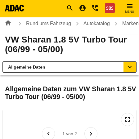
Navigation
Suche
Seiteninhalt
Fußzeile
Nothilfe
MENÜ
Rund ums Fahrzeug
Autokatalog
Marken
VW Sharan 1.8 5V Turbo Tour
(06/99 - 05/00)
Allgemeine Daten
Allgemeine Daten
Allgemeine Daten zum
VW Sharan 1.8 5V
Turbo Tour (06/99 - 05/00)
Technische Daten
Laufende Kosten
Rückrufe & Mängel
1
von
2