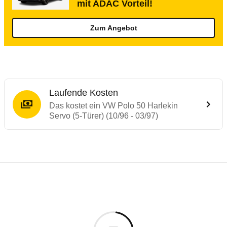
mit ADAC Vorteil!
Zum Angebot
Laufende Kosten
Das kostet ein VW Polo 50 Harlekin
Servo (5-Türer) (10/96 - 03/97)
Laufende Kosten
Rückrufe & Mängel des VW Polo
Technische Daten des
VW Polo 50 Harlekin
Individuelle Berechnung
Berechnung
€