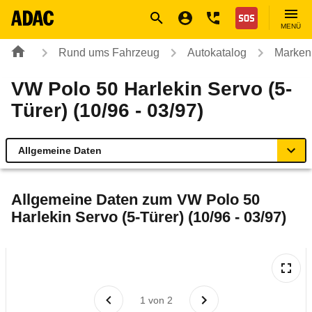
Navigation
Suche
Seiteninhalt
Fußzeile
Nothilfe
MENÜ
Rund ums Fahrzeug
Autokatalog
Marken
VW Polo 50 Harlekin Servo (5-
Türer) (10/96 - 03/97)
Allgemeine Daten
Allgemeine Daten
Allgemeine Daten zum
VW Polo 50
Harlekin Servo (5-Türer) (10/96 - 03/97)
Technische Daten
Laufende Kosten
Rückrufe & Mängel
1
von
2