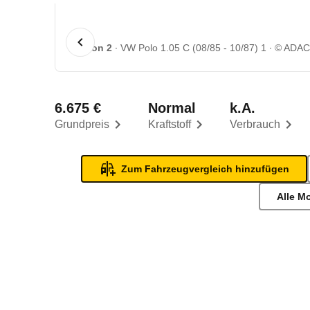
1 von 2
VW Polo 1.05 C (08/85 - 10/87) 1
© ADA
6.675 €
Normal
k.A.
Grundpreis
Kraftstoff
Verbrauch
Zum Fahrzeugvergleich hinzufügen
Alle M