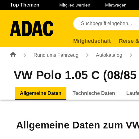
Navigation
Suche
Seiteninhalt
Fußzeile
Top Themen
Mitglied werden
Mietwagen
Mitgliedschaft
Reise &
Rund ums Fahrzeug
Autokatalog
VW Polo 1.05 C (08/85 
Allgemeine Daten
Technische Daten
Lauf
Allgemeine Daten zum
VW