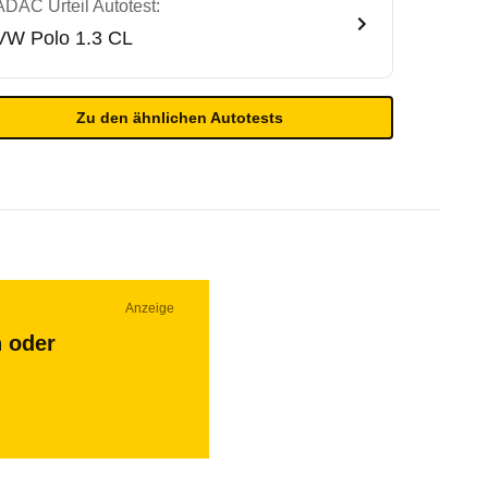
ADAC Urteil Autotest:
VW
Polo 1.3 CL
Zu den ähnlichen Autotests
Anzeige
n oder