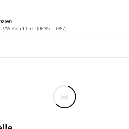
osten
n VW Polo 1.05 C (08/85 - 10/87)
olo
lo 1.05 C (08/85 - 10/87)
n vor. Lassen Sie uns gerne wissen, wenn Sie Pro
lle