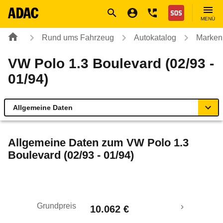
Navigation
Suche
Seiteninhalt
Fußzeile
Nothilfe
MENÜ
Rund ums Fahrzeug
Autokatalog
Marken
VW Polo 1.3 Boulevard (02/93 -
01/94)
Allgemeine Daten
Allgemeine Daten
Allgemeine Daten zum
VW Polo 1.3
Boulevard (02/93 - 01/94)
Technische Daten
Laufende Kosten
Grundpreis
10.062 €
Rückrufe & Mängel