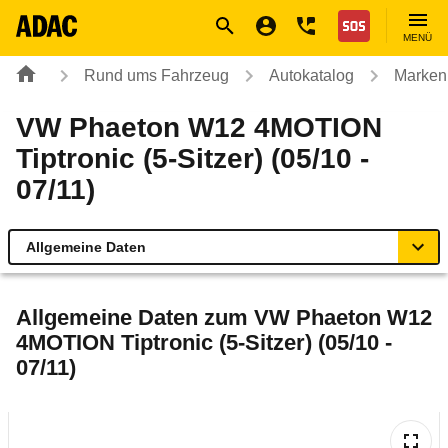
Navigation
Suche
Seiteninhalt
Fußzeile
Nothilfe
MENÜ
Rund ums Fahrzeug
Autokatalog
Marken
VW Phaeton W12 4MOTION
Tiptronic (5-Sitzer) (05/10 -
07/11)
Allgemeine Daten
Allgemeine Daten
Allgemeine Daten zum
VW Phaeton W12
4MOTION Tiptronic (5-Sitzer) (05/10 -
Technische Daten
07/11)
Laufende Kosten