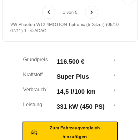
Rückrufe & Mängel
1
von
5
VW Phaeton W12 4MOTION Tiptronic (5-Sitzer) (05/10 -
07/11) 1
© ADAC
Grundpreis
116.500 €
Kraftstoff
Super Plus
Verbrauch
14,5 l/100 km
Leistung
331 kW (450 PS)
Zum Fahrzeugvergleich
hinzufügen