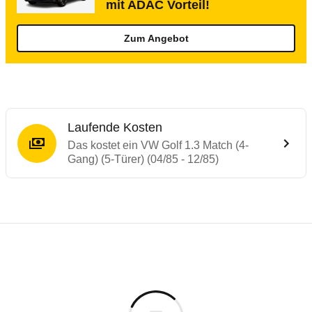
mit ADAC Vorteil!
Zum Angebot
Laufende Kosten
Das kostet ein VW Golf 1.3 Match (4-
Gang) (5-Türer) (04/85 - 12/85)
Laufende Kosten
Rückrufe & Mängel des VW Golf
Technische Daten des
VW Golf 1.3 Match (
Individuelle Berechnung
Berechnung