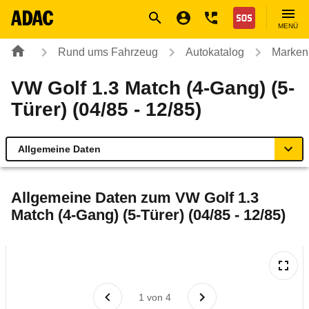
Navigation
Suche
Seiteninhalt
Fußzeile
Nothilfe
MENÜ
Rund ums Fahrzeug
Autokatalog
Marken
VW Golf 1.3 Match (4-Gang) (5-
Türer) (04/85 - 12/85)
Allgemeine Daten
Allgemeine Daten
Allgemeine Daten zum
VW Golf 1.3
Match (4-Gang) (5-Türer) (04/85 - 12/85)
Technische Daten
Laufende Kosten
Rückrufe & Mängel
1
von
4