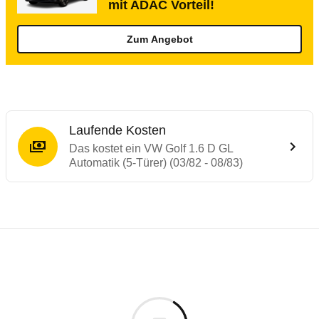
mit ADAC Vorteil!
Zum Angebot
Laufende Kosten
Das kostet ein VW Golf 1.6 D GL
Automatik (5-Türer) (03/82 - 08/83)
Laufende Kosten
Rückrufe & Mängel des VW Golf
Technische Daten des
VW Golf 1.6 D GL A
Individuelle Berechnung
Berechnung