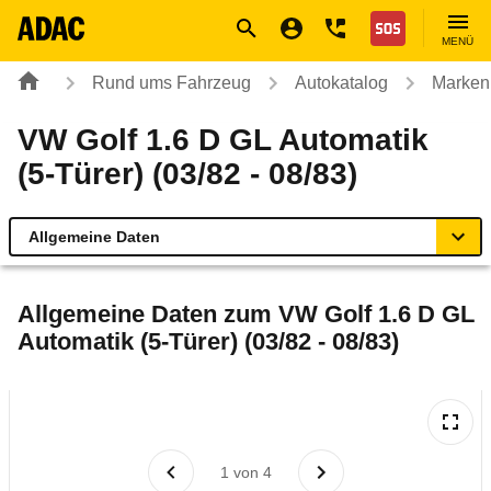
Navigation
Suche
Seiteninhalt
Fußzeile
Nothilfe
MENÜ
Rund ums Fahrzeug
Autokatalog
Marken
VW Golf 1.6 D GL Automatik
(5-Türer) (03/82 - 08/83)
Allgemeine Daten
Allgemeine Daten
Allgemeine Daten zum
VW Golf 1.6 D GL
Automatik (5-Türer) (03/82 - 08/83)
Technische Daten
Laufende Kosten
Rückrufe & Mängel
1
von
4