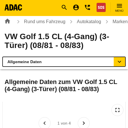
Navigation
Suche
Seiteninhalt
Fußzeile
Nothilfe
MENÜ
Rund ums Fahrzeug
Autokatalog
Marken
VW Golf 1.5 CL (4-Gang) (3-
Türer) (08/81 - 08/83)
Allgemeine Daten
Allgemeine Daten
Allgemeine Daten zum
VW Golf 1.5 CL
(4-Gang) (3-Türer) (08/81 - 08/83)
Technische Daten
Laufende Kosten
Rückrufe & Mängel
1
von
4