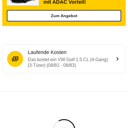
mit ADAC Vorteil!
Zum Angebot
Laufende Kosten
Das kostet ein VW Golf 1.5 CL (4-Gang)
(3-Türer) (08/81 - 08/83)
Laufende Kosten
Rückrufe & Mängel des VW Golf
Technische Daten des
VW Golf 1.5 CL (4-G
Individuelle Berechnung
Berechnung