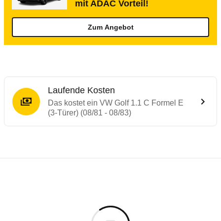
mit ADAC Vorteil!
Zum Angebot
Laufende Kosten
Das kostet ein VW Golf 1.1 C Formel E
(3-Türer) (08/81 - 08/83)
Laufende Kosten
Rückrufe & Mängel des VW Golf
Technische Daten des
VW Golf 1.1 C Forme
Individuelle Berechnung
Berechnung