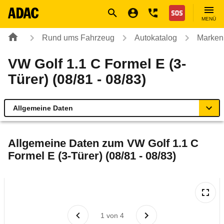
Navigation
Suche
Seiteninhalt
Fußzeile
Nothilfe
MENÜ
Rund ums Fahrzeug
Autokatalog
Marken
VW Golf 1.1 C Formel E (3-
Türer) (08/81 - 08/83)
Allgemeine Daten
Allgemeine Daten
Allgemeine Daten zum
VW Golf 1.1 C
Formel E (3-Türer) (08/81 - 08/83)
Technische Daten
Laufende Kosten
Rückrufe & Mängel
1
von
4