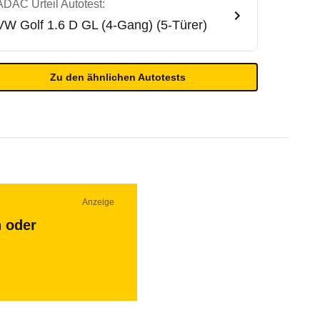
ADAC Urteil Autotest:
VW
Golf 1.6 D GL (4-Gang) (5-Türer)
Zu den ähnlichen Autotests
Anzeige
n oder