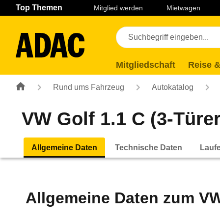
Navigation
Suche
Seiteninhalt
Fußzeile
Top Themen
Mitglied werden
Mietwagen
Mitgliedschaft
Reise &
Rund ums Fahrzeug
Autokatalog
VW Golf 1.1 C (3-Türer)
Allgemeine Daten
Technische Daten
Lauf
Allgemeine Daten zum
VW