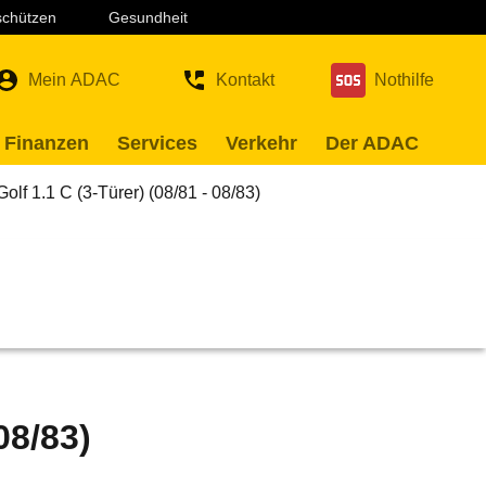
 schützen
Gesundheit
Mein ADAC
Kontakt
Nothilfe
 Finanzen
Services
Verkehr
Der ADAC
olf 1.1 C (3-Türer) (08/81 - 08/83)
08/83)