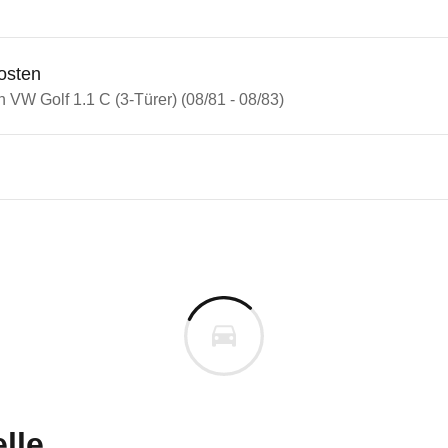
osten
n VW Golf 1.1 C (3-Türer) (08/81 - 08/83)
olf
lf 1.1 C (3-Türer) (08/81 - 08/
n vor. Lassen Sie uns gerne wissen, wenn Sie Pro
lle