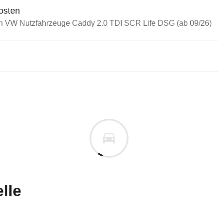
osten
in VW Nutzfahrzeuge Caddy 2.0 TDI SCR Life DSG (ab 09/26)
utzfahrzeuge Caddy
tzfahrzeuge Caddy 2.0 TDI S
n vor. Lassen Sie uns gerne wissen, wenn Sie Pro
lle