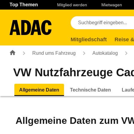
Navigation
Suche
Seiteninhalt
Fußzeile
Top Themen
Mitglied werden
Mietwagen
Mitgliedschaft
Reise &
Rund ums Fahrzeug
Autokatalog
VW Nutzfahrzeuge Cad
Allgemeine Daten
Technische Daten
Lauf
Allgemeine Daten zum
VW