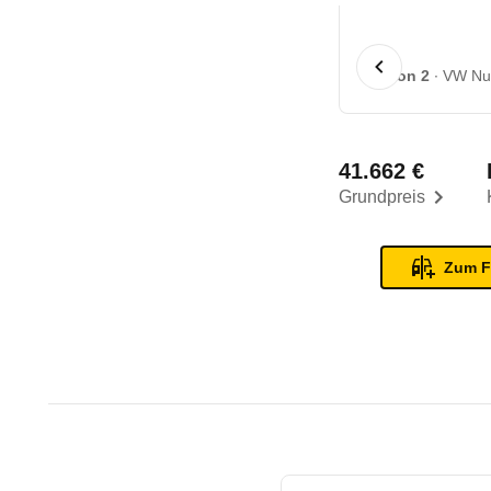
1 von 2
VW Nut
41.662 €
Grundpreis
Zum F