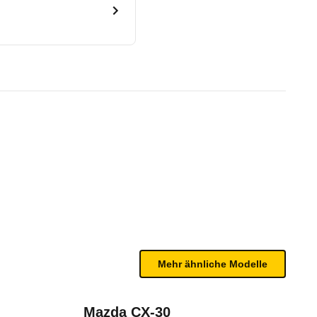
)
te Fahrzeug.
n sind, entnehmen Sie bitte dem Rückruf, da häufi
Mehr ähnliche Modelle
Mazda CX-30