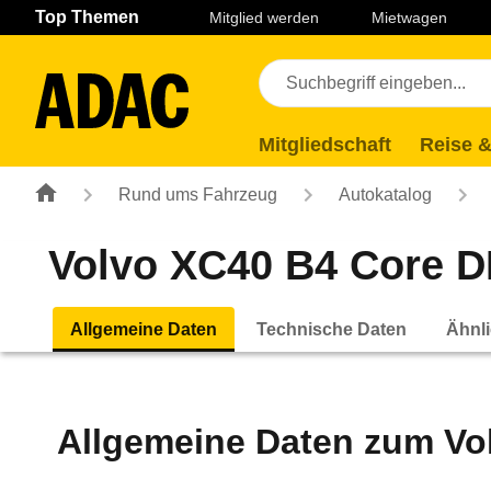
Navigation
Suche
Seiteninhalt
Fußzeile
Top Themen
Mitglied werden
Mietwagen
Mitgliedschaft
Reise &
Rund ums Fahrzeug
Autokatalog
Volvo XC40 B4 Core D
Allgemeine Daten
Technische Daten
Ähnli
Allgemeine Daten zum
Vo