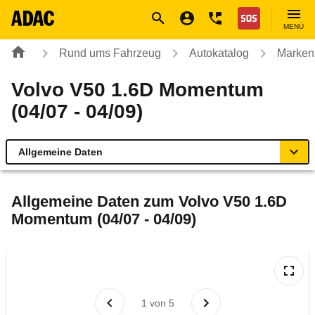
Navigation
Suche
Seiteninhalt
Fußzeile
Nothilfe
MENÜ
Rund ums Fahrzeug
Autokatalog
Marken
Volvo V50 1.6D Momentum
(04/07 - 04/09)
Allgemeine Daten
Allgemeine Daten
Allgemeine Daten zum
Volvo V50 1.6D
Momentum (04/07 - 04/09)
Technische Daten
Ähnliche Autotests
Laufende Kosten
1
von
5