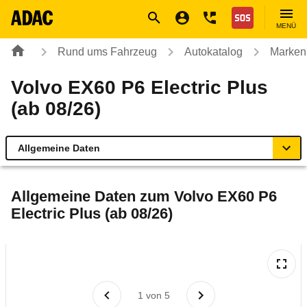
Navigation
Suche
Seiteninhalt
Fußzeile
Nothilfe
MENÜ
Rund ums Fahrzeug
Autokatalog
Marken
Volvo EX60 P6 Electric Plus
(ab 08/26)
Allgemeine Daten
Allgemeine Daten
Allgemeine Daten zum
Volvo EX60 P6
Electric Plus (ab 08/26)
Technische Daten
Laufende Kosten
Rückrufe & Mängel
1
von
5