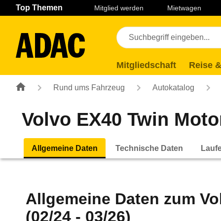
Navigation
Suche
Seiteninhalt
Fußzeile
Top Themen
Mitglied werden
Mietwagen
Mitgliedschaft
Reise &
Rund ums Fahrzeug
Autokatalog
Volvo EX40 Twin Motor
Allgemeine Daten
Technische Daten
Lauf
Allgemeine Daten zum
Vo
(02/24 - 03/26)