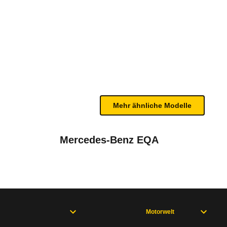
e Plus Dark AWD (02/24 - 03/
renen Geschwindigkeit und der Außentemperatur bes
bleme mit Ihrem Fahrzeug haben. Ihre Meldungen w
Mehr ähnliche Modelle
Mercedes-Benz EQA
Motorwelt