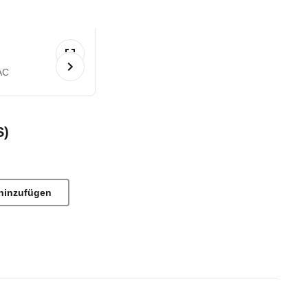
AC
S)
hinzufügen