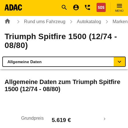
Navigation
Suche
Seiteninhalt
Fußzeile
Nothilfe
MENÜ
Rund ums Fahrzeug
Autokatalog
Marken
Triumph Spitfire 1500 (12/74 -
08/80)
Allgemeine Daten
Allgemeine Daten
Allgemeine Daten zum
Triumph Spitfire
1500 (12/74 - 08/80)
Technische Daten
Laufende Kosten
Grundpreis
5.619 €
Rückrufe & Mängel