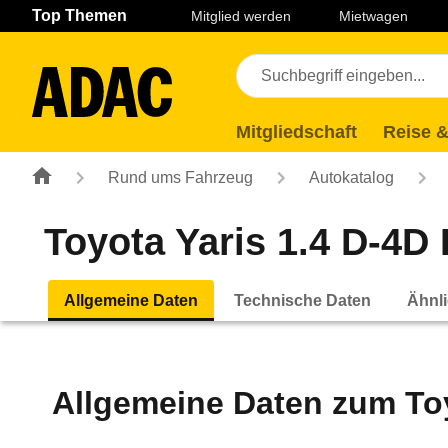
Navigation
Suche
Seiteninhalt
Fußzeile
Top Themen
Mitglied werden
Mietwagen
Mitgliedschaft
Reise &
Rund ums Fahrzeug
Autokatalog
Toyota Yaris 1.4 D-4D L
Allgemeine Daten
Technische Daten
Ähnli
Allgemeine Daten zum
To