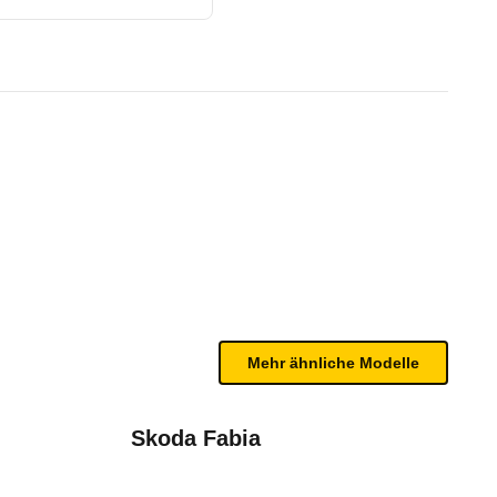
 (10/10 - 10/11)
te Fahrzeug.
n sind, entnehmen Sie bitte dem Rückruf, da häufi
Mehr ähnliche Modelle
Skoda Fabia