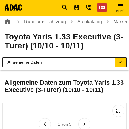
Navigation
Suche
Seiteninhalt
Fußzeile
Nothilfe
MENÜ
Rund ums Fahrzeug
Autokatalog
Marken
Toyota Yaris 1.33 Executive (3-
Türer) (10/10 - 10/11)
Allgemeine Daten
Allgemeine Daten
Allgemeine Daten zum
Toyota Yaris 1.33
Executive (3-Türer) (10/10 - 10/11)
Technische Daten
Ähnliche Autotests
Laufende Kosten
1
von
5