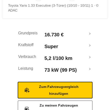
Toyota Yaris 1.33 Executive (3-Türer) (10/10 - 10/11) 1
©
Rückrufe & Mängel
ADAC
Grundpreis
16.730 €
Kraftstoff
Super
Verbrauch
5,2 l/100 km
Leistung
73 kW (99 PS)
Zum Fahrzeugvergleich
hinzufügen
Zu meinen Fahrzeugen