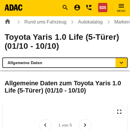
Navigation
Suche
Seiteninhalt
Fußzeile
Nothilfe
MENÜ
Rund ums Fahrzeug
Autokatalog
Marken
Toyota Yaris 1.0 Life (5-Türer)
(01/10 - 10/10)
Allgemeine Daten
Allgemeine Daten
Allgemeine Daten zum
Toyota Yaris 1.0
Life (5-Türer) (01/10 - 10/10)
Technische Daten
Ähnliche Autotests
Laufende Kosten
1
von
5