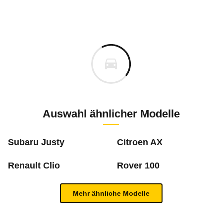
Rückrufe & Mängel des Toyota Starlet
Technische Daten des
Toyota Starlet 1.3 K
Keine gemeldeten Mängel
is
Aktuell liegen uns keine Informationen zu Mängeln vo
ch
Zur Mängelmeldung
2 PS)
Auswahl ähnlicher Modelle
cm
Subaru Justy
Citroen AX
m
Renault Clio
Rover 100
Was ist die Pannenstatistik?
Mehr ähnliche Modelle
In der ADAC Pannenstatistik sieht man, welche 
Inhaltsverzeichnis
mehr zur Pannenstatistik Methode