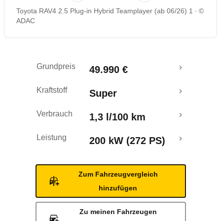
Toyota RAV4 2.5 Plug-in Hybrid Teamplayer (ab 06/26) 1
©
Reichweitenrechner
ADAC
Grundpreis
49.990 €
Kraftstoff
Super
Verbrauch
1,3 l/100 km
Leistung
200 kW (272 PS)
Zum Fahrzeugvergleich
hinzufügen
Zu meinen Fahrzeugen