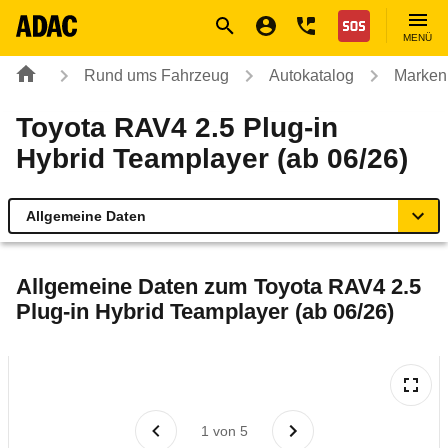
Navigation
Suche
Seiteninhalt
Fußzeile
Nothilfe
MENÜ
Rund ums Fahrzeug
Autokatalog
Marken
Toyota RAV4 2.5 Plug-in
Hybrid Teamplayer (ab 06/26)
Allgemeine Daten
Allgemeine Daten
Allgemeine Daten zum
Toyota RAV4 2.5
Plug-in Hybrid Teamplayer (ab 06/26)
Technische Daten
Laufende Kosten
Rückrufe & Mängel
1
von
5