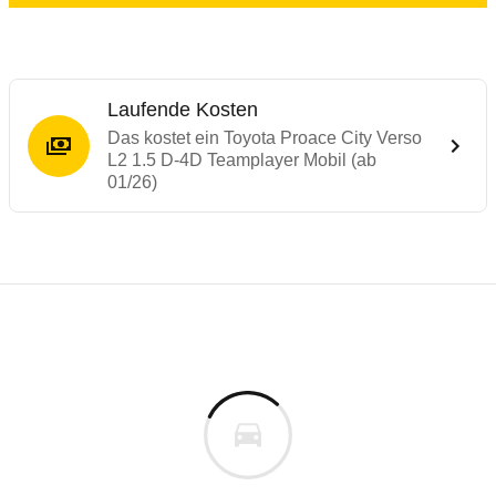
Laufende Kosten
Das kostet ein Toyota Proace City Verso
L2 1.5 D-4D Teamplayer Mobil (ab
01/26)
Laufende Kosten
Rückrufe & Mängel des Toyota Proace City
Technische Daten des
Toyota Proace City
Individuelle Berechnung
Berechnung
€
Rückruf
is
49.340 €
Fahrzeugpreis
Hier können Sie sich zu den Rückrufen des Fahrzeuges 
0 km