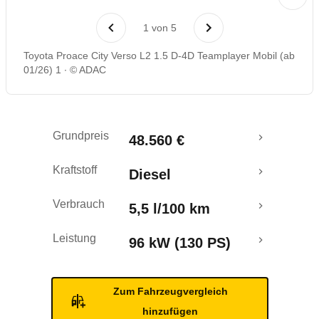
Rückrufe & Mängel
1
von
5
Toyota Proace City Verso L2 1.5 D-4D Teamplayer Mobil (ab
01/26) 1
© ADAC
Grundpreis
48.560 €
Kraftstoff
Diesel
Verbrauch
5,5 l/100 km
Leistung
96 kW (130 PS)
Zum Fahrzeugvergleich
hinzufügen