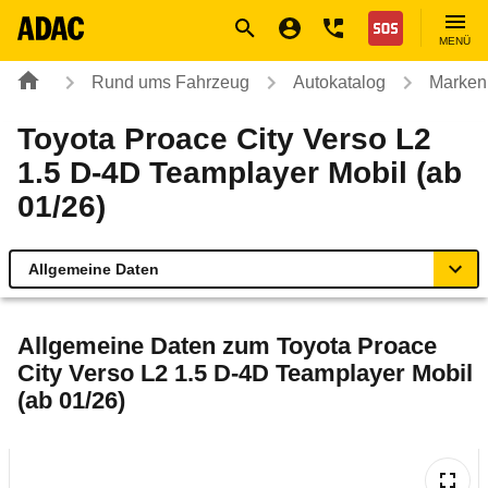
Navigation
Suche
Seiteninhalt
Fußzeile
Nothilfe
MENÜ
Rund ums Fahrzeug
Autokatalog
Marken
Toyota Proace City Verso L2
1.5 D-4D Teamplayer Mobil (ab
01/26)
Allgemeine Daten
Allgemeine Daten
Allgemeine Daten zum
Toyota Proace
City Verso L2 1.5 D-4D Teamplayer Mobil
Technische Daten
(ab 01/26)
Laufende Kosten