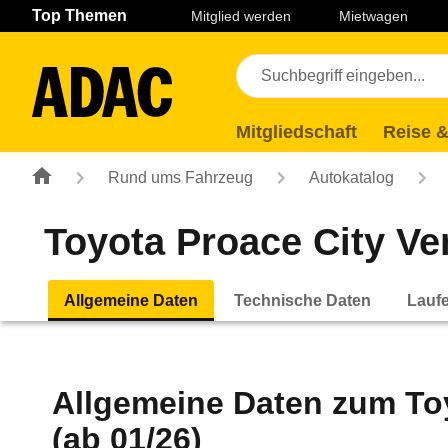
Navigation
Suche
Seiteninhalt
Fußzeile
Top Themen
Mitglied werden
Mietwagen
Mitgliedschaft
Reise &
Rund ums Fahrzeug
Autokatalog
Toyota Proace City Ve
Allgemeine Daten
Technische Daten
Lauf
Allgemeine Daten zum
To
(ab 01/26)