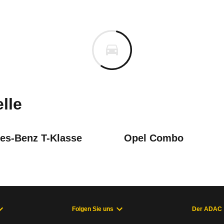
a Proace City
a Proace City Verso L2 1.5 D
uges informieren. Welche Fahrzeuge genau betroffe
lle
es-Benz T-Klasse
Opel Combo
ung Geschwindigkeitsanzeige
- 05/24), Proace City E (ab 04/24), Proace V (06/16 - 04/24), P
Folgen Sie uns
Der ADAC