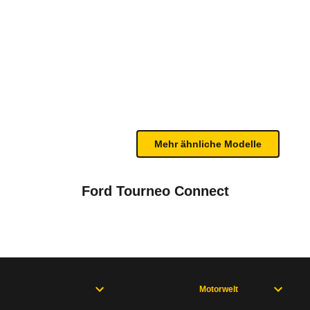
-4D Lounge Automatik (ab 01/
n sind, entnehmen Sie bitte dem Rückruf, da häufi
Mehr ähnliche Modelle
Ford Tourneo Connect
roace V (ab 04/24)
Motorwelt