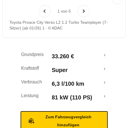
Rückrufe & Mängel
1
von
5
Toyota Proace City Verso L2 1.2 Turbo Teamplayer (7-
Sitzer) (ab 01/26) 1
© ADAC
Grundpreis
33.260 €
Kraftstoff
Super
Verbrauch
6,3 l/100 km
Leistung
81 kW (110 PS)
Zum Fahrzeugvergleich
hinzufügen