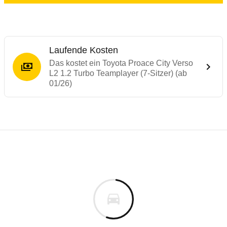
Laufende Kosten
Das kostet ein Toyota Proace City Verso
L2 1.2 Turbo Teamplayer (7-Sitzer) (ab
01/26)
Laufende Kosten
Rückrufe & Mängel des Toyota Proace City
Technische Daten des
Toyota Proace City
Individuelle Berechnung
Berechnung
€
Rückruf
is
35.040 €
Fahrzeugpreis
Hier können Sie sich zu den Rückrufen des Fahrzeuges 
0 km