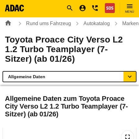
Navigation
Suche
Seiteninhalt
Fußzeile
Nothilfe
MENÜ
Rund ums Fahrzeug
Autokatalog
Marken
Toyota Proace City Verso L2
1.2 Turbo Teamplayer (7-
Sitzer) (ab 01/26)
Allgemeine Daten
Allgemeine Daten
Allgemeine Daten zum
Toyota Proace
City Verso L2 1.2 Turbo Teamplayer (7-
Technische Daten
Sitzer) (ab 01/26)
Laufende Kosten